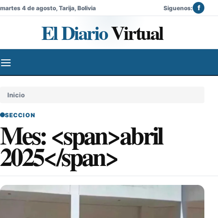
f
martes 4 de agosto, Tarija, Bolivia
Siguenos:
El Diario
Virtual
Inicio
SECCION
Mes: <span>abril
2025</span>