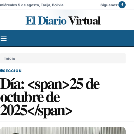
f
miércoles 5 de agosto, Tarija, Bolivia
Siguenos:
El Diario
Virtual
Inicio
SECCION
Día: <span>25 de
octubre de
2025</span>