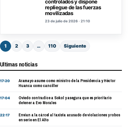
controlados y dispone
repliegue de las fuerzas
movilizadas
23 de julio de 2026 · 21:10
1
2
3
…
110
Siguiente
Ultimas noticias
Aramayo asume como ministro de la Presidencia y Héctor
17:20
Huanca como canciller
Oviedo contradice a Sokol y asegura que es prioritario
17:04
detener a Evo Morales
Envían a la cárcel al taxista acusado de violaciones y robos
22:17
en serie en El Alto