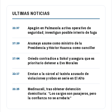
ULTIMAS NOTICIAS
Apagón en Palmasola activa operativo de
21:37
seguridad; investigan posible intento de fuga
Aramayo asume como ministro de la
17:20
Presidencia y Héctor Huanca como canciller
Oviedo contradice a Sokol y asegura que es
17:04
prioritario detener a Evo Morales
Envían a la cárcel al taxista acusado de
22:17
violaciones y robos en serie en El Alto
Medinaceli, tras obtener detención
21:25
domiciliaria: “Los cargos son pasajeros, pero
la confianza no se arrebata”