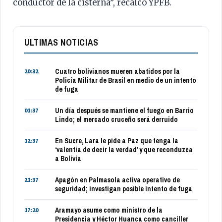
conductor de la cisterna”, recalcó YPFB.
ULTIMAS NOTICIAS
Cuatro bolivianos mueren abatidos por la
20:32
Policía Militar de Brasil en medio de un intento
de fuga
Un día después se mantiene el fuego en Barrio
01:37
Lindo; el mercado cruceño será derruido
En Sucre, Lara le pide a Paz que tenga la
12:37
‘valentía de decir la verdad’ y que reconduzca
a Bolivia
Apagón en Palmasola activa operativo de
21:37
seguridad; investigan posible intento de fuga
Aramayo asume como ministro de la
17:20
Presidencia y Héctor Huanca como canciller