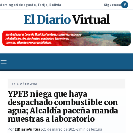
domingo 9 de agosto, Tarija, Bolivia
Siguenos:
f
El Diario
Virtual
INICIO
/
BOLIVIA
YPFB niega que haya
despachado combustible con
agua; Alcaldía paceña manda
muestras a laboratorio
Por
ElDiarioVirtual
•
20 de marzo de 2025
•
2 min de lectura