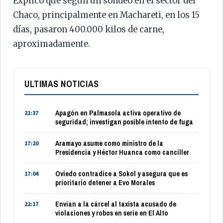
Explicó que según un sondeo en el sector del
Chaco, principalmente en Machareti, en los 15
días, pasaron 400.000 kilos de carne,
aproximadamente.
ULTIMAS NOTICIAS
Apagón en Palmasola activa operativo de
21:37
seguridad; investigan posible intento de fuga
Aramayo asume como ministro de la
17:20
Presidencia y Héctor Huanca como canciller
Oviedo contradice a Sokol y asegura que es
17:04
prioritario detener a Evo Morales
Envían a la cárcel al taxista acusado de
22:17
violaciones y robos en serie en El Alto