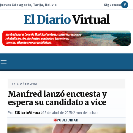
jueves 6 de agosto, Tarija, Bolivia
Siguenos:
f
El Diario
Virtual
INICIO
/
BOLIVIA
Manfred lanzó encuesta y
espera su candidato a vice
Por
ElDiarioVirtual
•
18 de abril de 2025
•
2 min de lectura
PUBLICIDAD