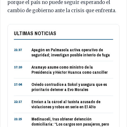
porque el país no puede seguir esperando el
cambio de gobierno ante la crisis que enfrenta.
ULTIMAS NOTICIAS
Apagón en Palmasola activa operativo de
21:37
seguridad; investigan posible intento de fuga
Aramayo asume como ministro de la
17:20
Presidencia y Héctor Huanca como canciller
Oviedo contradice a Sokol y asegura que es
17:04
prioritario detener a Evo Morales
Envían a la cárcel al taxista acusado de
22:17
violaciones y robos en serie en El Alto
Medinaceli, tras obtener detención
21:25
domiciliaria: “Los cargos son pasajeros, pero