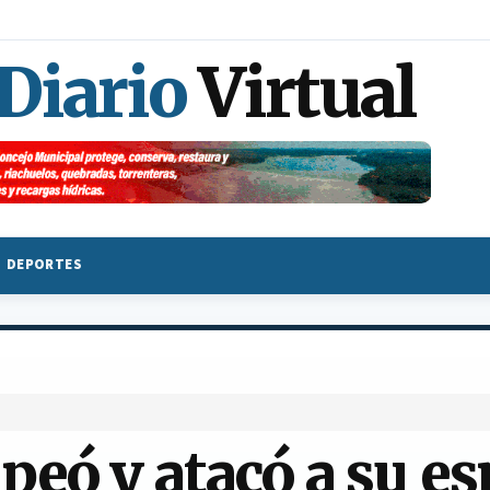
 Diario
Virtual
DEPORTES
eó y atacó a su es