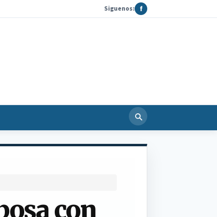
Siguenos:
f
posa con