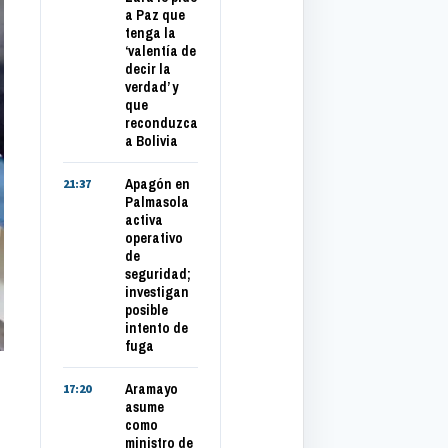
a Paz que
tenga la
‘valentía de
decir la
verdad’ y
que
reconduzca
a Bolivia
Apagón en
21:37
Palmasola
activa
operativo
de
seguridad;
investigan
posible
intento de
fuga
Aramayo
17:20
asume
como
ministro de