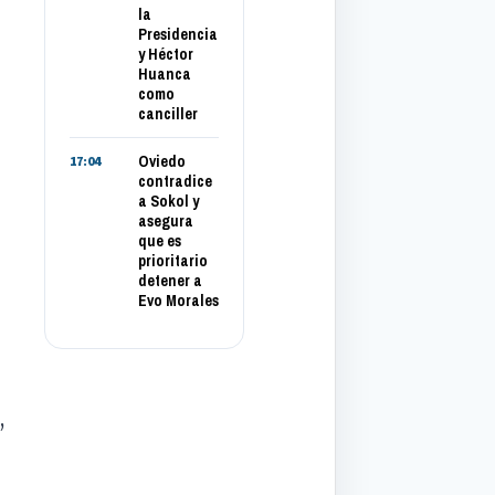
la
Presidencia
y Héctor
Huanca
como
canciller
Oviedo
17:04
contradice
a Sokol y
asegura
que es
prioritario
detener a
Evo Morales
,