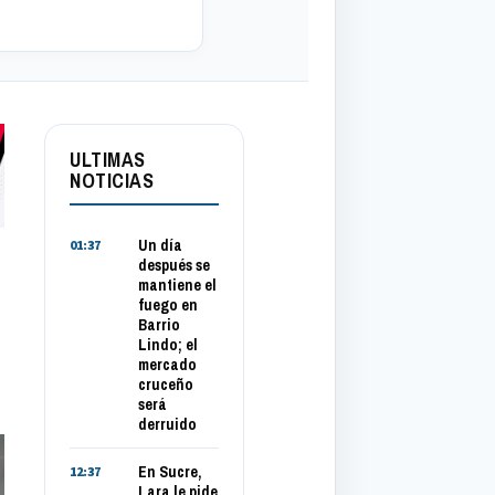
ULTIMAS
NOTICIAS
Un día
01:37
después se
mantiene el
fuego en
Barrio
Lindo; el
mercado
cruceño
será
derruido
En Sucre,
12:37
Lara le pide