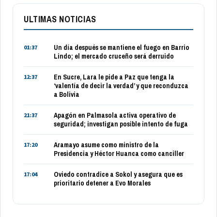
ULTIMAS NOTICIAS
Un día después se mantiene el fuego en Barrio
01:37
Lindo; el mercado cruceño será derruido
En Sucre, Lara le pide a Paz que tenga la
12:37
‘valentía de decir la verdad’ y que reconduzca
a Bolivia
Apagón en Palmasola activa operativo de
21:37
seguridad; investigan posible intento de fuga
Aramayo asume como ministro de la
17:20
Presidencia y Héctor Huanca como canciller
Oviedo contradice a Sokol y asegura que es
17:04
prioritario detener a Evo Morales