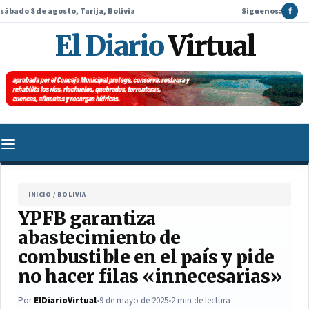
sábado 8 de agosto, Tarija, Bolivia
Siguenos:
f
El Diario
Virtual
INICIO
/
BOLIVIA
YPFB garantiza
abastecimiento de
combustible en el país y pide
no hacer filas «innecesarias»
Por
ElDiarioVirtual
•
9 de mayo de 2025
•
2 min de lectura