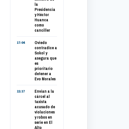
la
Presidencia
y Héctor
Huanca
como
canciller
Oviedo
17:04
contradice a
Sokol y
asegura que
es
prioritario
detener a
Evo Morales
Envían a la
22:17
cárcel al
taxista
acusado de
violaciones
y robos en
serie en El
Alto