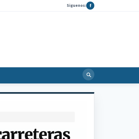
Siguenos:
f
carreteras