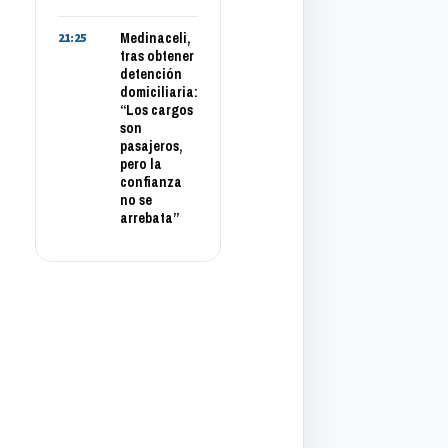
Medinaceli,
21:25
tras obtener
detención
domiciliaria:
“Los cargos
son
pasajeros,
pero la
confianza
no se
arrebata”