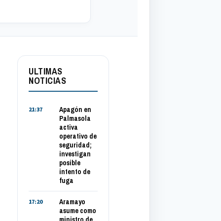
ULTIMAS
NOTICIAS
Apagón en
21:37
Palmasola
activa
operativo de
seguridad;
investigan
posible
intento de
fuga
Aramayo
17:20
asume como
ministro de