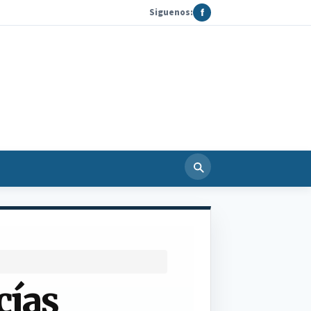
Siguenos:
f
cías