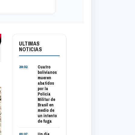
ULTIMAS
NOTICIAS
Cuatro
20:32
bolivianos
mueren
abatidos
por la
Policía
Militar de
Brasil en
medio de
un intento
de fuga
Un día
01:37