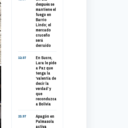
después se
mantiene el
fuego en
Barrio
Lindo; el
mercado
cruceño
será
derruido
En Sucre,
12:37
Lara le pide
a Paz que
tenga la
‘valentía de
decir la
verdad’ y
que
reconduzca
a Bolivia
Apagón en
21:37
Palmasola
activa