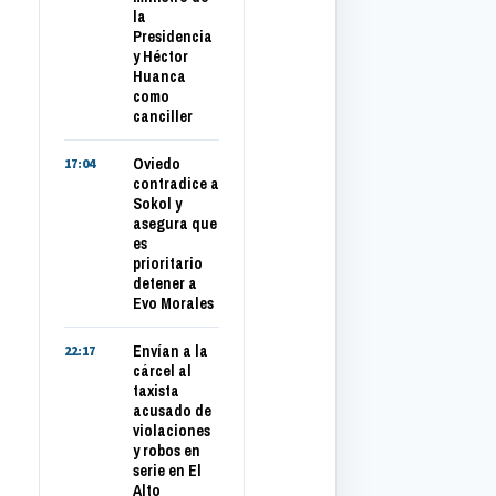
la
Presidencia
y Héctor
Huanca
como
canciller
Oviedo
17:04
contradice a
Sokol y
asegura que
es
prioritario
detener a
Evo Morales
Envían a la
22:17
cárcel al
taxista
acusado de
violaciones
y robos en
serie en El
Alto