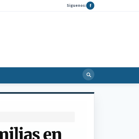
Siguenos:
f
milias en