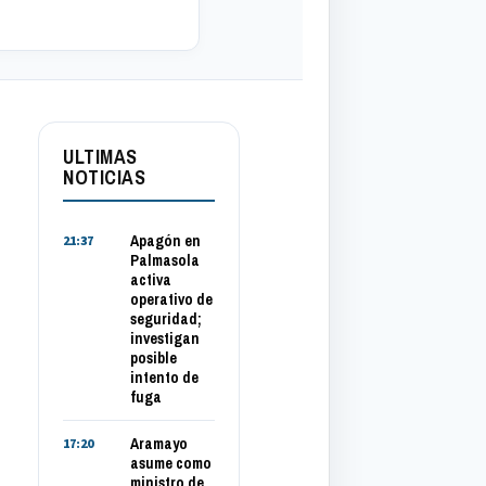
ULTIMAS
NOTICIAS
Apagón en
21:37
Palmasola
activa
operativo de
seguridad;
investigan
posible
intento de
fuga
Aramayo
17:20
asume como
ministro de