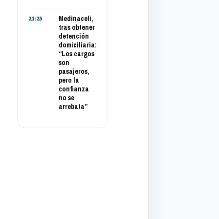
Medinaceli,
21:25
tras obtener
detención
domiciliaria:
“Los cargos
son
pasajeros,
pero la
confianza
no se
arrebata”