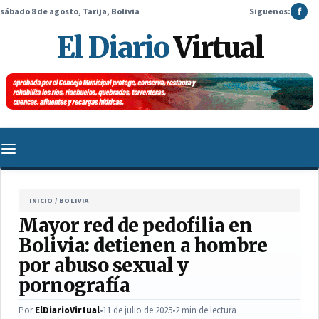
sábado 8 de agosto, Tarija, Bolivia
Siguenos:
f
El Diario
Virtual
INICIO
/
BOLIVIA
Mayor red de pedofilia en
Bolivia: detienen a hombre
por abuso sexual y
pornografía
Por
ElDiarioVirtual
•
11 de julio de 2025
•
2 min de lectura