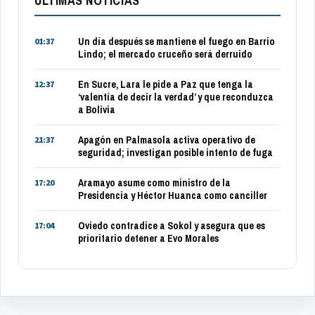
ULTIMAS NOTICIAS
Un día después se mantiene el fuego en Barrio
01:37
Lindo; el mercado cruceño será derruido
En Sucre, Lara le pide a Paz que tenga la
12:37
‘valentía de decir la verdad’ y que reconduzca
a Bolivia
Apagón en Palmasola activa operativo de
21:37
seguridad; investigan posible intento de fuga
Aramayo asume como ministro de la
17:20
Presidencia y Héctor Huanca como canciller
Oviedo contradice a Sokol y asegura que es
17:04
prioritario detener a Evo Morales