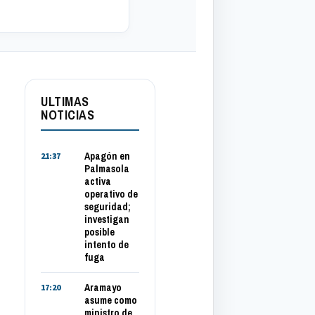
ULTIMAS
NOTICIAS
Apagón en
21:37
Palmasola
activa
operativo de
seguridad;
investigan
posible
intento de
fuga
Aramayo
17:20
asume como
ministro de