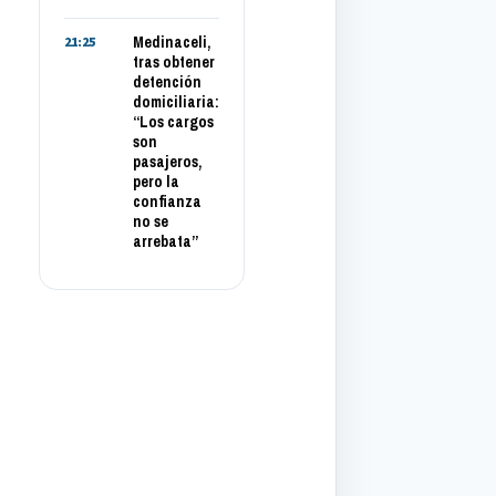
Medinaceli,
21:25
tras obtener
detención
domiciliaria:
“Los cargos
son
pasajeros,
pero la
confianza
no se
arrebata”