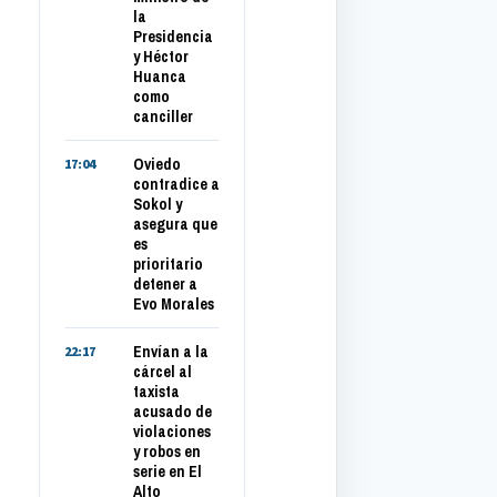
la
Presidencia
y Héctor
Huanca
como
canciller
Oviedo
17:04
contradice a
Sokol y
asegura que
es
prioritario
detener a
Evo Morales
Envían a la
22:17
cárcel al
taxista
acusado de
violaciones
y robos en
serie en El
Alto