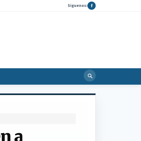
Siguenos:
f
n a