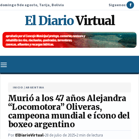
domingo 9 de agosto, Tarija, Bolivia
Siguenos:
f
El Diario
Virtual
INICIO
/
ARGENTINA
Murió a los 47 años Alejandra
“Locomotora” Oliveras,
campeona mundial e ícono del
boxeo argentino
Por
ElDiarioVirtual
•
28 de julio de 2025
•
2 min de lectura