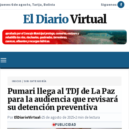
jueves 6 de agosto, Tarija, Bolivia
Siguenos:
f
El Diario
Virtual
INICIO
/
SIN CATEGORÍA
Pumari llega al TDJ de La Paz
para la audiencia que revisará
su detención preventiva
Por
ElDiarioVirtual
•
25 de agosto de 2025
•
2 min de lectura
PUBLICIDAD