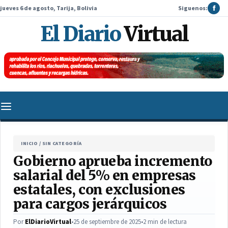
jueves 6 de agosto, Tarija, Bolivia
Siguenos:
f
El Diario
Virtual
INICIO
/
SIN CATEGORÍA
Gobierno aprueba incremento
salarial del 5% en empresas
estatales, con exclusiones
para cargos jerárquicos
Por
ElDiarioVirtual
•
25 de septiembre de 2025
•
2 min de lectura