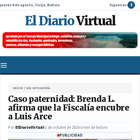
jueves 6 de agosto, Tarija, Bolivia
Siguenos:
f
El Diario
Virtual
INICIO
/
SIN CATEGORÍA
Caso paternidad: Brenda L.
afirma que la Fiscalía encubre
a Luis Arce
Por
ElDiarioVirtual
•
1 de octubre de 2025
•
3 min de lectura
PUBLICIDAD