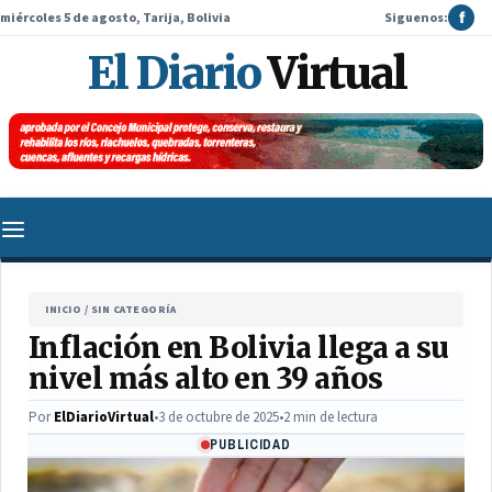
miércoles 5 de agosto, Tarija, Bolivia
Siguenos:
f
El Diario
Virtual
INICIO
/
SIN CATEGORÍA
Inflación en Bolivia llega a su
nivel más alto en 39 años
Por
ElDiarioVirtual
•
3 de octubre de 2025
•
2 min de lectura
PUBLICIDAD