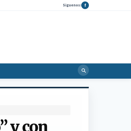
Siguenos:
f
” y con