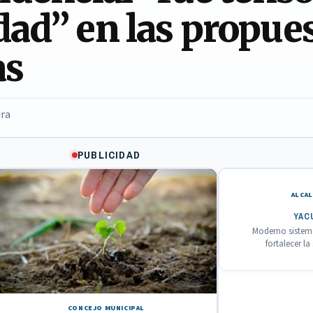
ad” en las propues
as
ura
PUBLICIDAD
ALCAL
YAC
Moderno sistema
fortalecer l
CONCEJO MUNICIPAL