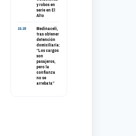
y robos en
serie en El
Alto
Medinaceli,
21:25
tras obtener
detención
domiciliaria:
“Los cargos
son
pasajeros,
pero la
confianza
no se
arrebata”