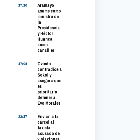
Aramayo
17:20
asume como
ministro de
la
Presidencia
y Héctor
Huanca
como
canciller
Oviedo
17:04
contradice a
Sokol y
asegura que
es
prioritario
detener a
Evo Morales
Envían a la
22:17
cárcel al
taxista
acusado de
violaciones