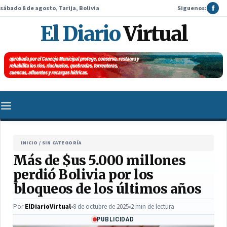
sábado 8 de agosto, Tarija, Bolivia
Siguenos:
f
El Diario
Virtual
INICIO
/
SIN CATEGORÍA
Más de $us 5.000 millones
perdió Bolivia por los
bloqueos de los últimos años
Por
ElDiarioVirtual
•
8 de octubre de 2025
•
2 min de lectura
PUBLICIDAD