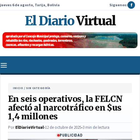
jueves 6 de agosto, Tarija, Bolivia
Siguenos:
f
El Diario
Virtual
INICIO
/
SIN CATEGORÍA
En seis operativos, la FELCN
afectó al narcotráfico en $us
1,4 millones
Por
ElDiarioVirtual
•
12 de octubre de 2025
•
3 min de lectura
PUBLICIDAD