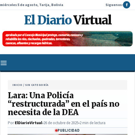
miércoles 5 de agosto, Tarija, Bolivia
Siguenos:
f
El Diario
Virtual
INICIO
/
SIN CATEGORÍA
Lara: Una Policía
“restructurada” en el país no
necesita de la DEA
Por
ElDiarioVirtual
•
26 de octubre de 2025
•
2 min de lectura
PUBLICIDAD