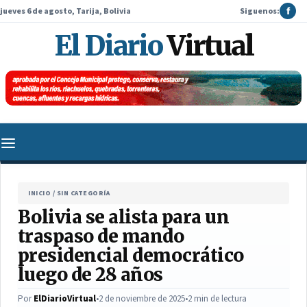
jueves 6 de agosto, Tarija, Bolivia
Siguenos:
f
El Diario
Virtual
INICIO
/
SIN CATEGORÍA
Bolivia se alista para un
traspaso de mando
presidencial democrático
luego de 28 años
Por
ElDiarioVirtual
•
2 de noviembre de 2025
•
2 min de lectura