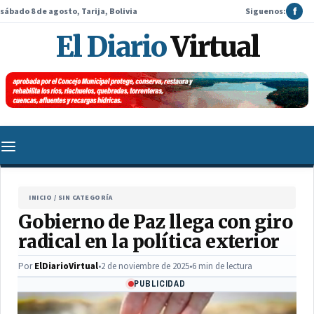
sábado 8 de agosto, Tarija, Bolivia
Siguenos:
f
El Diario
Virtual
INICIO
/
SIN CATEGORÍA
Gobierno de Paz llega con giro
radical en la política exterior
Por
ElDiarioVirtual
•
2 de noviembre de 2025
•
6 min de lectura
PUBLICIDAD