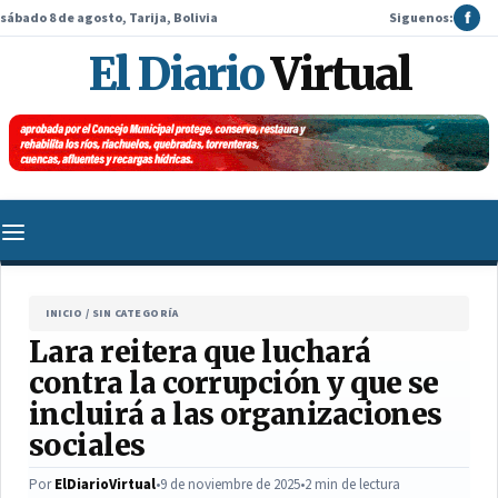
sábado 8 de agosto, Tarija, Bolivia
Siguenos:
f
El Diario
Virtual
INICIO
/
SIN CATEGORÍA
Lara reitera que luchará
contra la corrupción y que se
incluirá a las organizaciones
sociales
Por
ElDiarioVirtual
•
9 de noviembre de 2025
•
2 min de lectura