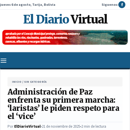
jueves 6 de agosto, Tarija, Bolivia
Siguenos:
f
El Diario
Virtual
INICIO
/
SIN CATEGORÍA
Administración de Paz
enfrenta su primera marcha:
‘laristas’ le piden respeto para
el ‘vice’
Por
ElDiarioVirtual
•
21 de noviembre de 2025
•
2 min de lectura