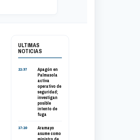
ULTIMAS
NOTICIAS
Apagón en
21:37
Palmasola
activa
operativo de
seguridad;
investigan
posible
intento de
fuga
Aramayo
17:20
asume como
ministro de