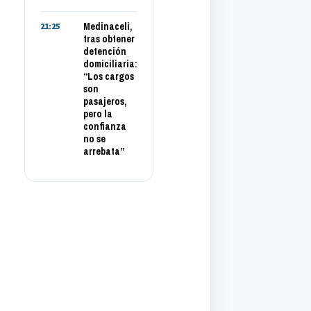
Medinaceli,
21:25
tras obtener
detención
domiciliaria:
“Los cargos
son
pasajeros,
pero la
confianza
no se
arrebata”