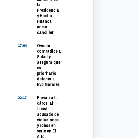
la
Presidencia
y Héctor
Huanca
como
canciller
Oviedo
17:04
contradice a
Sokol y
asegura que
es
prioritario
detener a
Evo Morales
Envían a la
22:17
cárcel al
taxista
acusado de
violaciones
y robos en
serie en El
Alto