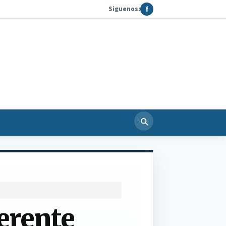
Siguenos:
f
erente