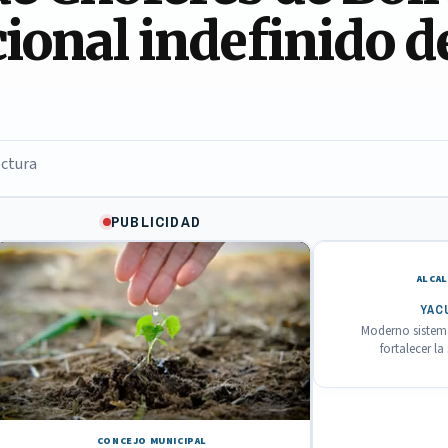
ional indefinido d
ectura
PUBLICIDAD
ALCAL
YAC
Moderno sistema
fortalecer l
CONCEJO MUNICIPAL