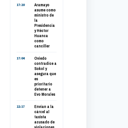
Aramayo
17:20
asume como
ministro de
la
Presidencia
y Héctor
Huanca
como
canciller
Oviedo
17:04
contradice a
Sokol y
asegura que
es
prioritario
detener a
Evo Morales
Envían a la
22:17
cárcel al
taxista
acusado de
violaciones