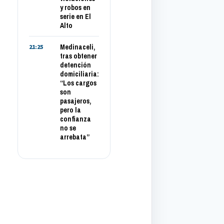
y robos en
serie en El
Alto
Medinaceli,
21:25
tras obtener
detención
domiciliaria:
“Los cargos
son
pasajeros,
pero la
confianza
no se
arrebata”