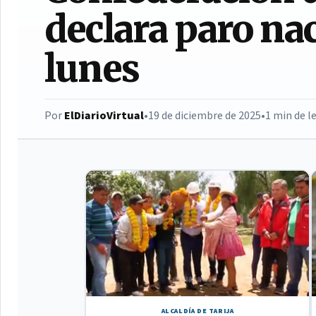
declara paro nac
lunes
Por
ElDiarioVirtual
•
19 de diciembre de 2025
•
1 min de l
ALCALDÍA DE TARIJA