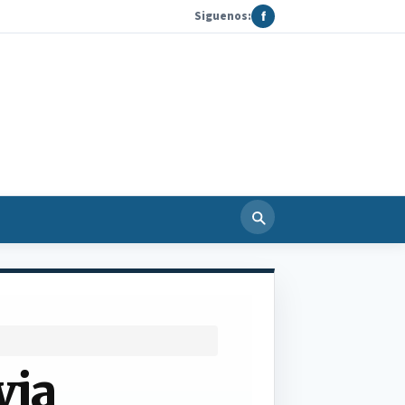
Siguenos:
f
via