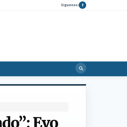
Siguenos:
f
ado”: Evo