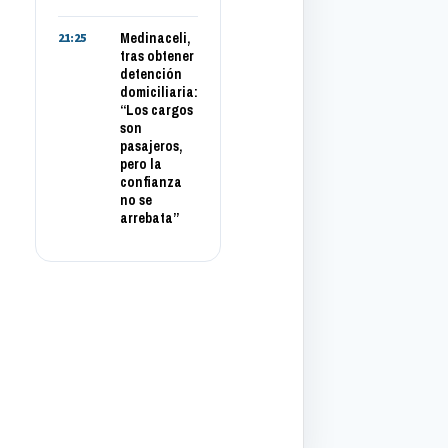
Medinaceli,
21:25
tras obtener
detención
domiciliaria:
“Los cargos
son
pasajeros,
pero la
confianza
no se
arrebata”