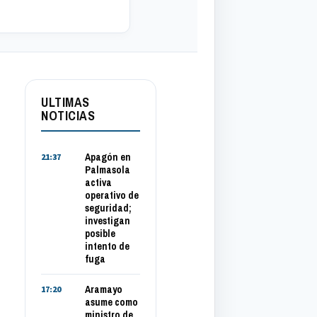
ULTIMAS
NOTICIAS
Apagón en
21:37
Palmasola
activa
operativo de
seguridad;
investigan
posible
intento de
fuga
Aramayo
17:20
asume como
ministro de