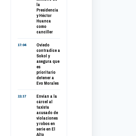
la
Presidencia
y Héctor
Huanca
como
canciller
Oviedo
17:04
contradice a
Sokol y
asegura que
es
prioritario
detener a
Evo Morales
Envían a la
22:17
cárcel al
taxista
acusado de
violaciones
y robos en
serie en El
Alto