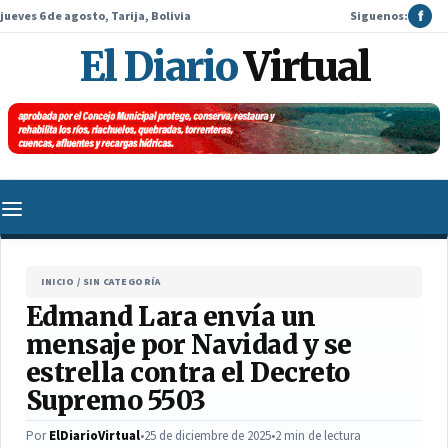
jueves 6 de agosto, Tarija, Bolivia
Siguenos:
f
El Diario
Virtual
INICIO
/
SIN CATEGORÍA
Edmand Lara envía un
mensaje por Navidad y se
estrella contra el Decreto
Supremo 5503
Por
ElDiarioVirtual
•
25 de diciembre de 2025
•
2 min de lectura