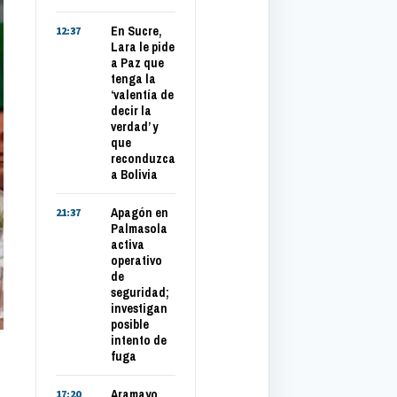
En Sucre,
12:37
Lara le pide
a Paz que
tenga la
‘valentía de
decir la
verdad’ y
que
reconduzca
a Bolivia
Apagón en
21:37
Palmasola
activa
operativo
de
seguridad;
investigan
posible
intento de
fuga
Aramayo
17:20