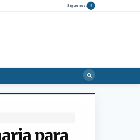
Siguenos:
f
aria para