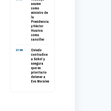
asume
como
ministro de
la
Presidencia
y Héctor
Huanca
como
canciller
Oviedo
17:04
contradice
a Sokol y
asegura
que es
prioritario
detener a
Evo Morales