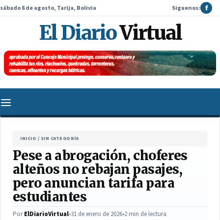
sábado 8 de agosto, Tarija, Bolivia
Siguenos:
f
El Diario
Virtual
INICIO
/
SIN CATEGORÍA
Pese a abrogación, choferes
alteños no rebajan pasajes,
pero anuncian tarifa para
estudiantes
Por
ElDiarioVirtual
•
31 de enero de 2026
•
2 min de lectura