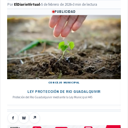
Por
ElDiarioVirtual
•
5 de febrero de 2026
•
3 min de lectura
PUBLICIDAD
CONCEJO MUNICIPAL
LEY PROTECCIÓN DE RIO GUADALQUIVIR
Proteción del Rio Guadalquivir mediante la Ley Municipal 445
f
W
↗