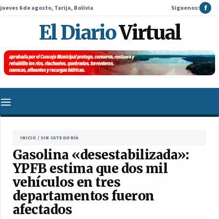
jueves 6 de agosto, Tarija, Bolivia
Siguenos:
f
El Diario
Virtual
INICIO
/
SIN CATEGORÍA
Gasolina «desestabilizada»:
YPFB estima que dos mil
vehículos en tres
departamentos fueron
afectados