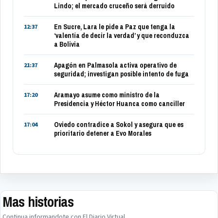
Lindo; el mercado cruceño será derruido
En Sucre, Lara le pide a Paz que tenga la
12:37
‘valentía de decir la verdad’ y que reconduzca
a Bolivia
Apagón en Palmasola activa operativo de
21:37
seguridad; investigan posible intento de fuga
Aramayo asume como ministro de la
17:20
Presidencia y Héctor Huanca como canciller
Oviedo contradice a Sokol y asegura que es
17:04
prioritario detener a Evo Morales
Mas historias
Continua informandote con El Diario Virtual