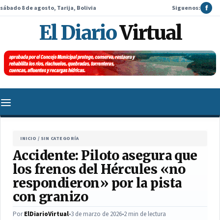
sábado 8 de agosto, Tarija, Bolivia
Siguenos:
f
El Diario
Virtual
INICIO
/
SIN CATEGORÍA
Accidente: Piloto asegura que
los frenos del Hércules «no
respondieron» por la pista
con granizo
Por
ElDiarioVirtual
•
3 de marzo de 2026
•
2 min de lectura