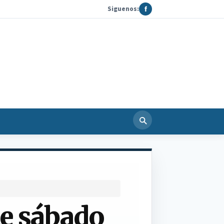
Siguenos:
f
e sábado