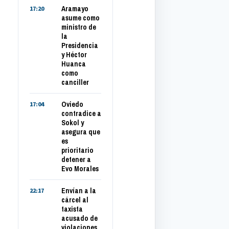
Aramayo
17:20
asume como
ministro de
la
Presidencia
y Héctor
Huanca
como
canciller
Oviedo
17:04
contradice a
Sokol y
asegura que
es
prioritario
detener a
Evo Morales
Envían a la
22:17
cárcel al
taxista
acusado de
violaciones