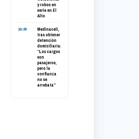
y robos en
serie en El
Alto
Medinaceli,
21:25
tras obtener
detención
domiciliaria:
“Los cargos
son
pasajeros,
pero la
confianza
no se
arrebata”