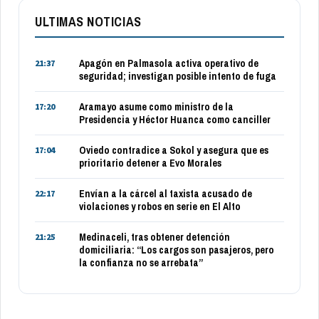
ULTIMAS NOTICIAS
Apagón en Palmasola activa operativo de
21:37
seguridad; investigan posible intento de fuga
Aramayo asume como ministro de la
17:20
Presidencia y Héctor Huanca como canciller
Oviedo contradice a Sokol y asegura que es
17:04
prioritario detener a Evo Morales
Envían a la cárcel al taxista acusado de
22:17
violaciones y robos en serie en El Alto
Medinaceli, tras obtener detención
21:25
domiciliaria: “Los cargos son pasajeros, pero
la confianza no se arrebata”