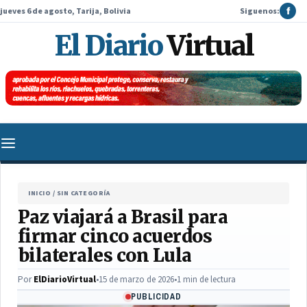
jueves 6 de agosto, Tarija, Bolivia
Siguenos:
f
El Diario
Virtual
INICIO
/
SIN CATEGORÍA
Paz viajará a Brasil para
firmar cinco acuerdos
bilaterales con Lula
Por
ElDiarioVirtual
•
15 de marzo de 2026
•
1 min de lectura
PUBLICIDAD