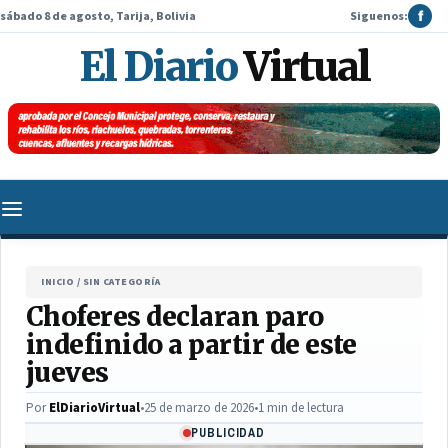
sábado 8 de agosto, Tarija, Bolivia
Siguenos:
f
El Diario
Virtual
INICIO
/
SIN CATEGORÍA
Choferes declaran paro
indefinido a partir de este
jueves
Por
ElDiarioVirtual
•
25 de marzo de 2026
•
1 min de lectura
PUBLICIDAD