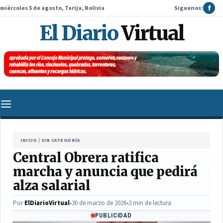
miércoles 5 de agosto, Tarija, Bolivia
Siguenos:
f
El Diario
Virtual
INICIO
/
SIN CATEGORÍA
Central Obrera ratifica
marcha y anuncia que pedirá
alza salarial
Por
ElDiarioVirtual
•
30 de marzo de 2026
•
2 min de lectura
PUBLICIDAD