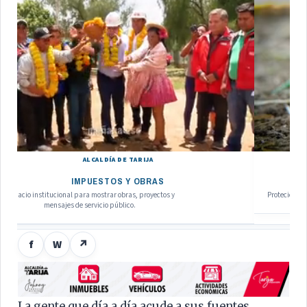
CONCEJO MUNICIPAL
LEY PROTECCIÓN DE RIO GUADALQUIVIR
Proteción del Rio Guadalquivir mediante la Ley Municipal 445
f
W
↗
La gente que día a día acude a sus fuentes