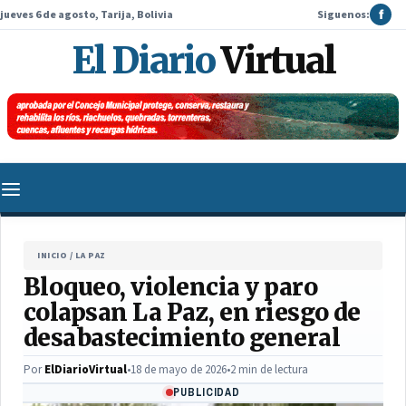
jueves 6 de agosto, Tarija, Bolivia
Siguenos:
f
El Diario
Virtual
INICIO
/
LA PAZ
Bloqueo, violencia y paro
colapsan La Paz, en riesgo de
desabastecimiento general
Por
ElDiarioVirtual
•
18 de mayo de 2026
•
2 min de lectura
PUBLICIDAD