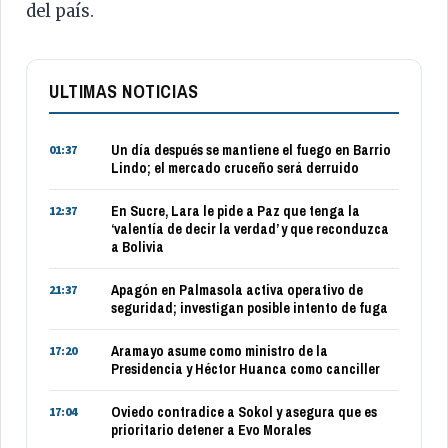
del país.
ULTIMAS NOTICIAS
Un día después se mantiene el fuego en Barrio
01:37
Lindo; el mercado cruceño será derruido
En Sucre, Lara le pide a Paz que tenga la
12:37
‘valentía de decir la verdad’ y que reconduzca
a Bolivia
Apagón en Palmasola activa operativo de
21:37
seguridad; investigan posible intento de fuga
Aramayo asume como ministro de la
17:20
Presidencia y Héctor Huanca como canciller
Oviedo contradice a Sokol y asegura que es
17:04
prioritario detener a Evo Morales