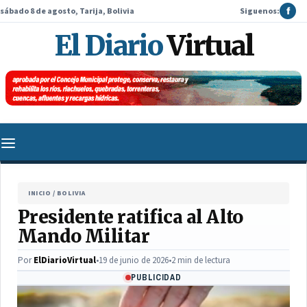
sábado 8 de agosto, Tarija, Bolivia
Siguenos:
f
El Diario
Virtual
INICIO
/
BOLIVIA
Presidente ratifica al Alto
Mando Militar
Por
ElDiarioVirtual
•
19 de junio de 2026
•
2 min de lectura
PUBLICIDAD