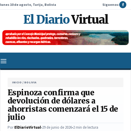
lunes 10 de agosto, Tarija, Bolivia
Siguenos:
f
El Diario
Virtual
INICIO
/
BOLIVIA
Espinoza confirma que
devolución de dólares a
ahorristas comenzará el 15 de
julio
Por
ElDiarioVirtual
•
29 de junio de 2026
•
2 min de lectura