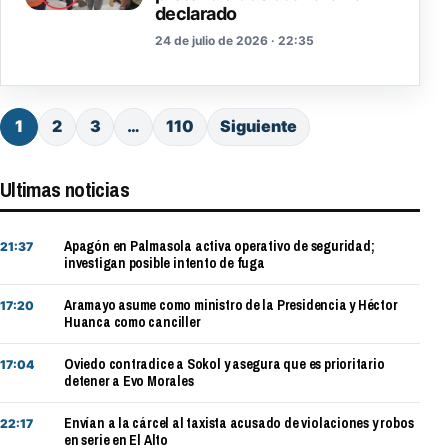
declarado
24 de julio de 2026 · 22:35
1
2
3
…
110
Siguiente
Ultimas noticias
Apagón en Palmasola activa operativo de seguridad;
21:37
investigan posible intento de fuga
Aramayo asume como ministro de la Presidencia y Héctor
17:20
Huanca como canciller
Oviedo contradice a Sokol y asegura que es prioritario
17:04
detener a Evo Morales
Envían a la cárcel al taxista acusado de violaciones y robos
22:17
en serie en El Alto