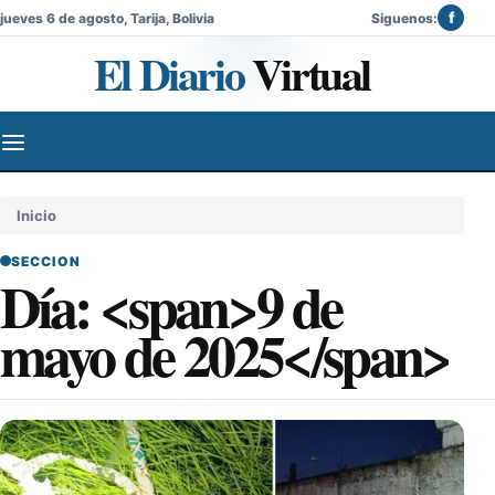
f
jueves 6 de agosto, Tarija, Bolivia
Siguenos:
El Diario
Virtual
Inicio
SECCION
Día: <span>9 de
mayo de 2025</span>