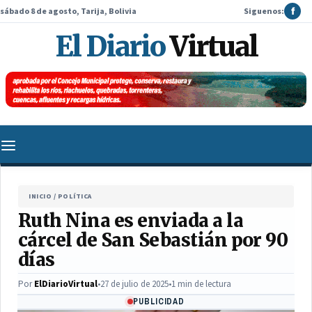
sábado 8 de agosto, Tarija, Bolivia
Siguenos:
f
El Diario
Virtual
INICIO
/
POLÍTICA
Ruth Nina es enviada a la
cárcel de San Sebastián por 90
días
Por
ElDiarioVirtual
•
27 de julio de 2025
•
1 min de lectura
PUBLICIDAD