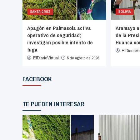
SANTA CRUZ
BOLIVIA
Apagón en Palmasola activa
Aramayo a
s
operativo de seguridad;
de la Pres
 la
investigan posible intento de
Huanca com
fuga
ElDiarioVi
de 2026
5 de agosto de 2026
ElDiarioVirtual
FACEBOOK
TE PUEDEN INTERESAR