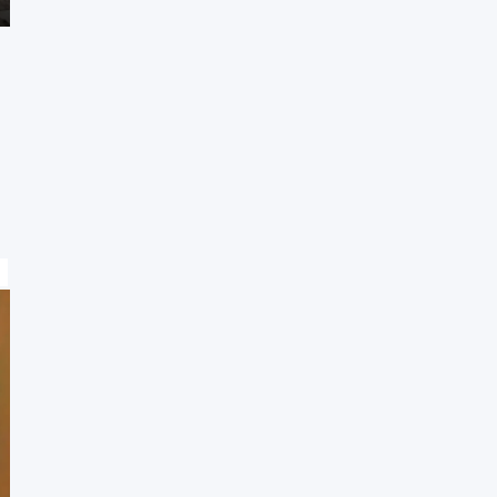
ANTES DE SU ELECCIÓN
8 de mayo de 2025
ElDiarioVirtual
Las fotografías registran las visitas que el actual papa León XIV reali
como líder...
Leer
Leer más
más
sobre
LAS
IMÁGENES
DE
LAS
VISITAS
DEL
PAPA
LEÓN
XIV
ANTES
DE
SU
ELECCIÓN