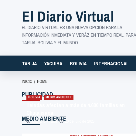
Saltar
El Diario Virtual
al
contenido
EL DIARIO VIRTUAL ES UNA NUEVA OPCIÓN PARA LA
INFORMACIÓN INMEDIATA Y VERÁZ EN TIEMPO REAL, PARA
TARIJA, BOLIVIA Y EL MUNDO.
TARIJA
YACUIBA
BOLIVIA
INTERNACIONAL
INICIO
HOME
PUBLICIDAD
BOLIVIA
MEDIO AMBIENTE
Heladas afectan a más de 4.600 familias en
Chuquisaca
MEDIO AMBIENTE
10 de julio de 2025
ElDiarioVirtual