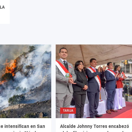
 LA
5
TARIJA
se intensifican en San
Alcalde Johnny Torres encabezó