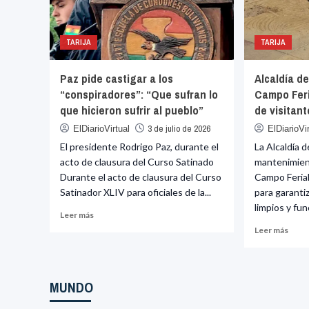
dispone
repliegue
de
TARIJA
TARIJA
las
fuerzas
Paz pide castigar a los
Alcaldía de
movilizadas
“conspiradores”: “Que sufran lo
Campo Feria
que hicieron sufrir al pueblo”
de visitan
3 de julio de 2026
ElDiarioVirtual
ElDiarioVi
El presidente Rodrigo Paz, durante el
La Alcaldía d
acto de clausura del Curso Satinado
mantenimien
Durante el acto de clausura del Curso
Campo Ferial
Satinador XLIV para oficiales de la...
para garanti
limpios y fun
Leer
Leer más
más
Leer
Leer más
sobre
más
Paz
sobr
pide
Alcal
castigar
de
MUNDO
a
Tarij
los
mejo