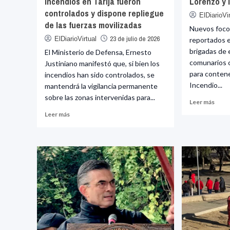
incendios en Tarija fueron
Lorenzo y 
controlados y dispone repliegue
ElDiarioVi
de las fuerzas movilizadas
Nuevos focos
23 de julio de 2026
ElDiarioVirtual
reportados 
brigadas de 
El Ministerio de Defensa, Ernesto
comunarios 
Justiniano manifestó que, si bien los
para contene
incendios han sido controlados, se
Incendio...
mantendrá la vigilancia permanente
sobre las zonas intervenidas para...
Leer
Leer más
más
Leer
Leer más
sobr
más
Ince
sobre
se
Gobierno
inten
afirma
en
que
San
los
Lore
incendios
y
en
la
Tarija
provi
fueron
Ménd
controlados
y