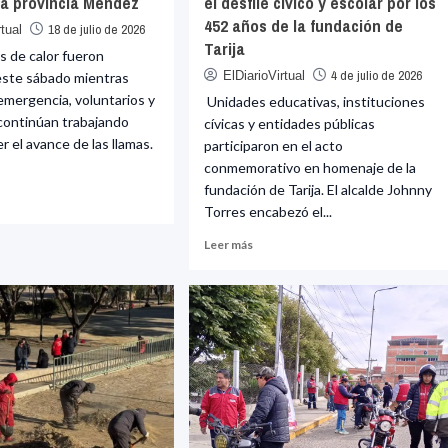
la provincia Méndez
el desfile cívico y escolar por los
452 años de la fundación de
18 de julio de 2026
rtual
Tarija
 de calor fueron
4 de julio de 2026
ElDiarioVirtual
este sábado mientras
emergencia, voluntarios y
Unidades educativas, instituciones
continúan trabajando
cívicas y entidades públicas
r el avance de las llamas.
participaron en el acto
conmemorativo en homenaje de la
fundación de Tarija. El alcalde Johnny
Torres encabezó el...
e
Leer
Leer más
ndios
más
sobre
sifican
Alcalde
Johnny
Torres
nzo
encabezó
el
desfile
ncia
cívico
ez
y