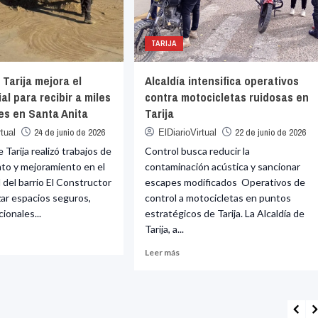
escolar
por
los
452
TARIJA
años
de
 Tarija mejora el
Alcaldía intensifica operativos
la
l para recibir a miles
contra motocicletas ruidosas en
fundación
de
tes en Santa Anita
Tarija
Tarija
24 de junio de 2026
22 de junio de 2026
rtual
ElDiarioVirtual
e Tarija realizó trabajos de
Control busca reducir la
to y mejoramiento en el
contaminación acústica y sancionar
 del barrio El Constructor
escapes modificados Operativos de
zar espacios seguros,
control a motocicletas en puntos
cionales...
estratégicos de Tarija. La Alcaldía de
Tarija, a...
Leer
Leer más
e
más
día
sobre
Alcaldía
a
intensifica
ra
operativos