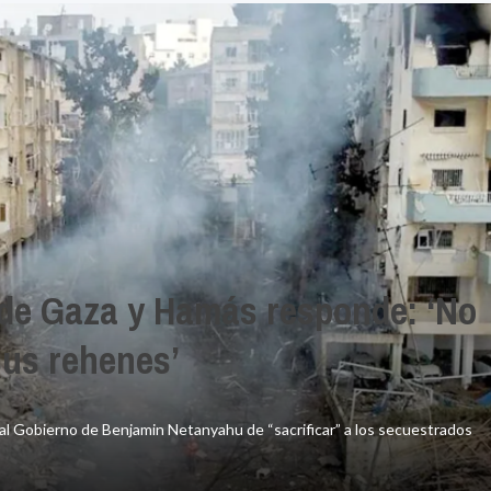
contra
po
motocicletas
l
ruidosas
en
ir
Tarija
antes
a
 de Gaza y Hamás responde: ‘No
sus rehenes’
 al Gobierno de Benjamin Netanyahu de “sacrificar” a los secuestrados